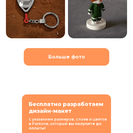
Больше фото
Бесплатно разработаем
дизайн-макет
с указанием размеров, слоев и цветов
в Pantone, который
вы получите до
оплаты!