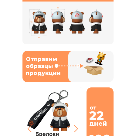
Отправим
образцы
продукции
22
дней